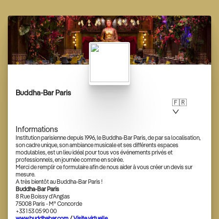
Buddha-Bar Paris
🇫🇷
Informations
Institution parisienne depuis 1996, le Buddha-Bar Paris, de par sa localisation,
son cadre unique, son ambiance musicale et ses différents espaces
modulables, est un lieu idéal pour tous vos événements privés et
professionnels, en journée comme en soirée.
Merci de remplir ce formulaire afin de nous aider à vous créer un devis sur
mesure.
A très bientôt au Buddha-Bar Paris !
Buddha-Bar Paris
8 Rue Boissy d’Anglas
75008 Paris - M° Concorde
+33 1 53 05 90 00
www.buddhabar.com
/
Visite virtuelle