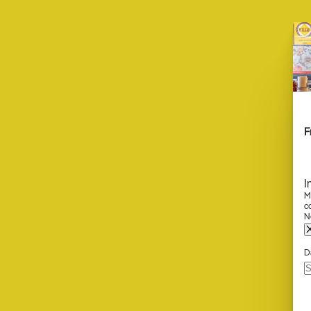
F
I
M
c
No
D